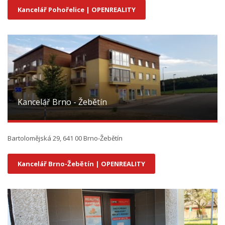
Kancelář Pohořelice | OPENREALITY
Kancelář Brno - Žebětín
Bartolomějská 29, 641 00 Brno-Žebětín
Kancelář Brno-Žebětín | OPENREALITY