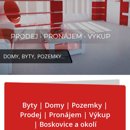
PRODEJ • PRONÁJEM • VÝKUP
DOMY, BYTY, POZEMKY...
Byty | Domy | Pozemky |
Prodej | Pronájem | Výkup
| Boskovice a okolí