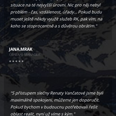
situace na té nejvyšší úrovni. Nic pro něj nebyl
problém - čas, vzdálenost, úřady... Pokud budu
muset ještě někdy využít služeb RK, pak vím, na
koho se stoprocentně a s důvěrou obrátím."
JANA.MRAK
GENERAL MANAGER
“S přístupem slečny Renaty Vančatové jsme byli
maximálně spokojeni, můžeme jen doporučit.
Pokud bychom v budoucnu potřebovali řešit
oblast realit, nyní už víme s kým."