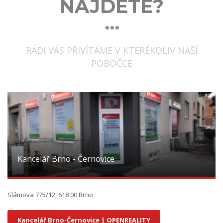
NAJDETE?
RÁDI VÁS PŘIVÍTÁME V KTERÉKOLIV NAŠÍ
POBOČCE
Kancelář Brno - Černovice
Slámova 775/12, 618 00 Brno
Kancelář Brno-Černovice | OPENREALITY