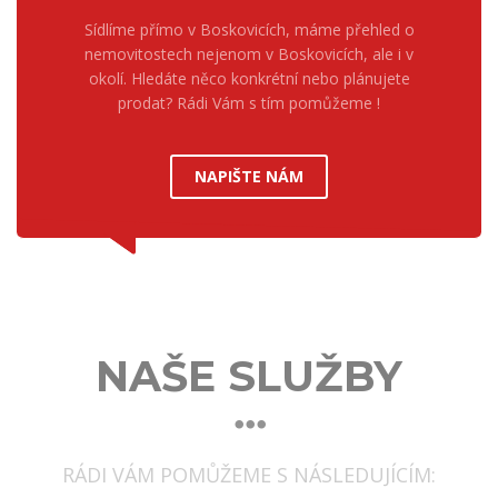
Sídlíme přímo v Boskovicích, máme přehled o
nemovitostech nejenom v Boskovicích, ale i v
okolí. Hledáte něco konkrétní nebo plánujete
prodat? Rádi Vám s tím pomůžeme !
NAPIŠTE NÁM
NAŠE SLUŽBY
RÁDI VÁM POMŮŽEME S NÁSLEDUJÍCÍM: